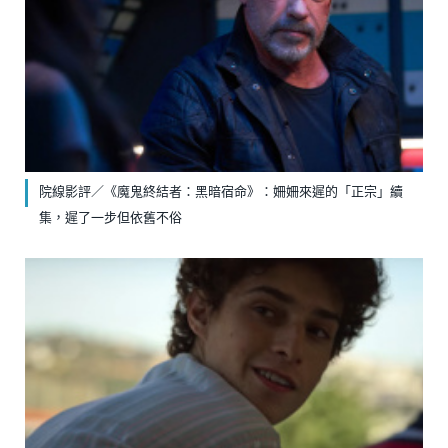
院線影評／《魔鬼終結者：黑暗宿命》：姍姍來遲的「正宗」續
集，遲了一步但依舊不俗