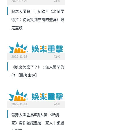
2023-07-21
0
紀念大師辭世，紀錄片《米蘭昆
德拉：從玩笑到無謂的盛宴》限
定重映
2022-11-16
0
《凱文怎麼了？》：無人聞問的
他 【擊客來評】
2022-11-14
0
強勢入圍金馬6項大獎 《哈勇
家》帶你認識溫馨一家人｜影迷