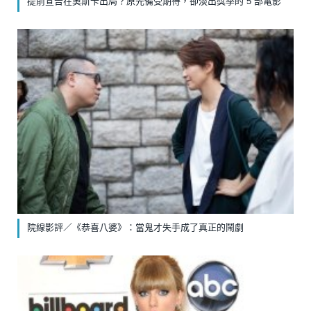
提前宣告在奧斯卡出局？原先備受期待，卻淡出獎季的 5 部電影
院線影評／《恭喜八婆》：當鬼才失手成了真正的鬧劇