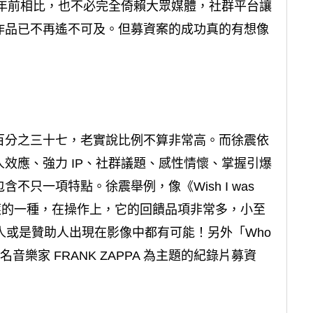
百多年前相比，也不必完全倚賴大眾媒體，社群平台讓
作品已不再遙不可及。但募資案的成功真的有想像
百分之三十七，老實說比例不算非常高。而徐震依
效應、強力 IP、社群議題、感性情懷、掌握引爆
只一項特點。徐震舉例，像《Wish I was
屬名人效應的一種，在操作上，它的回饋品項非常多，小至
人或是贊助人出現在影像中都有可能！另外「Who
是以知名音樂家 FRANK ZAPPA 為主題的紀錄片募資