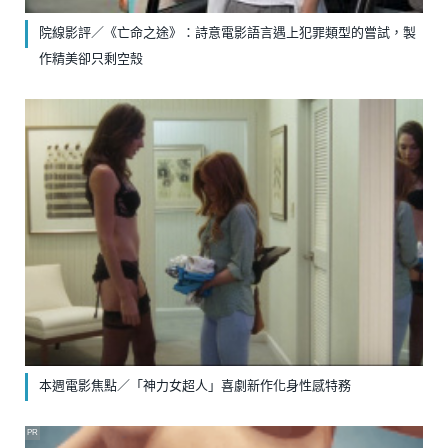
院線影評／《亡命之途》：詩意電影語言遇上犯罪類型的嘗試，製
作精美卻只剩空殼
本週電影焦點／「神力女超人」喜劇新作化身性感特務
PR