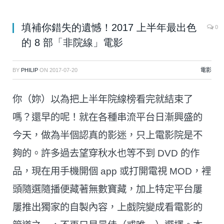
填補你錯失的遺憾！2017 上半年最出色
0
的 8 部「非院線」電影
BY
PHILIP
ON
2017-07-20
電影
你（妳）以為把上半年院線榜看完就結束了
嗎？還早的呢！就在各種串流平台日漸興盛的
今天，做為半個認真的影迷，只上電影院是不
夠的。許多過去望穿秋水也等不到 DVD 的作
品，現在用手機開個 app 或打開電視 MOD，裡
頭隨選隨播便藏著無數寶藏，加上特定平台屢
屢推出獨家的自製內容，上戲院變成看電影的