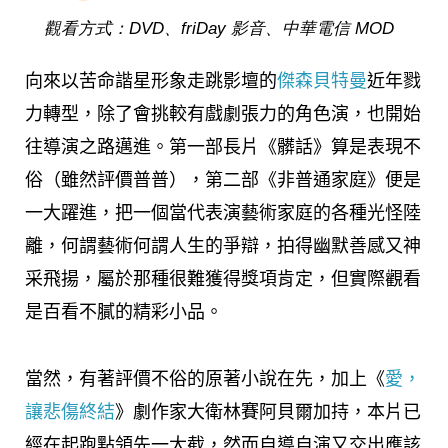
觀看方式：DVD、friDay 影音、中華電信 MOD
向來以苦命諧星形象走跳影壇的
傑森貝特曼
近年戮
力轉型，除了會挑較有戲劇張力的角色演，也開始
往導演之路邁進。第一部長片《髒話》算是表現不
俗（雖然評價普普），第二部《非普通家庭》便是
一大躍進，把一個當代表演藝術家庭的各種光怪陸
離，何謂藝術何謂人生的爭辯，拍得幽默善感又神
采飛揚，屬於那種很難獲得獎項肯定，但實際觀看
是百看不膩的精彩小品。
當然，有著評價不俗的原著小說在先，加上《
愛，
讓悲傷終結
》劇作家大衛林賽阿貝爾加持，本片已
經在起跑點領先一大截，然而自導自演又交出應該