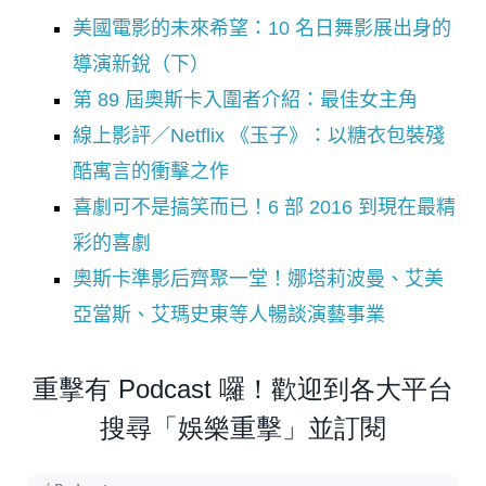
美國電影的未來希望：10 名日舞影展出身的
導演新銳（下）
第 89 屆奧斯卡入圍者介紹：最佳女主角
線上影評／Netflix 《玉子》：以糖衣包裝殘
酷寓言的衝擊之作
喜劇可不是搞笑而已！6 部 2016 到現在最精
彩的喜劇
奧斯卡準影后齊聚一堂！娜塔莉波曼、艾美
亞當斯、艾瑪史東等人暢談演藝事業
重擊有 Podcast 囉！歡迎到各大平台
搜尋「娛樂重擊」並訂閱