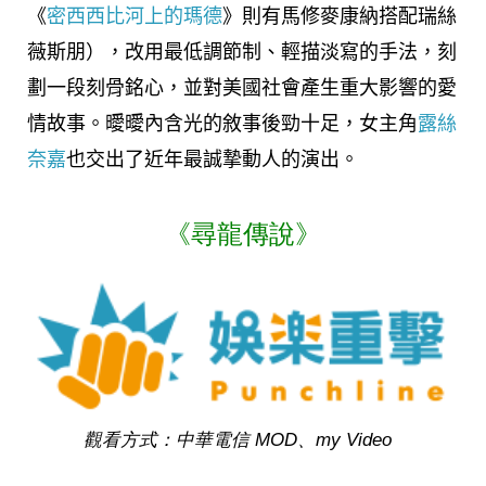
《
密西西比河上的瑪德
》則有馬修麥康納搭配瑞絲
薇斯朋），改用最低調節制、輕描淡寫的手法，刻
劃一段刻骨銘心，並對美國社會產生重大影響的愛
情故事。曖曖內含光的敘事後勁十足，女主角
露絲
奈嘉
也交出了近年最誠摯動人的演出。
《尋龍傳說》
觀看方式：中華電信 MOD、my Video