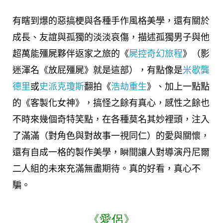
有瞎到爆的惡搞梗與各種手作風格美學，還有關於
成長、友誼與孤獨的淡淡哀傷，描述孤獨男子與他
超萬能殭屍夥伴返家之旅的《
屍控奇幻旅程
》（影
迷渾名《放屁殭屍》就是這部），有點像是
米歇龔
德里
或
史派克瓊斯
翻拍《
浩劫重生
》、加上一點點
的《客製化女神》，搞怪之餘有真心，感性之餘也
不時來幾個奇特笑點，在各種莫名其妙裡頭，注入
了滿滿（對角色與對故事一視同仁）的愛與關懷，
還有自成一格的製作美學，瞬間讓人對導演丹尼爾
二人組的未來充滿無盡期待。真的好看，真心不
騙。
《愛侶》