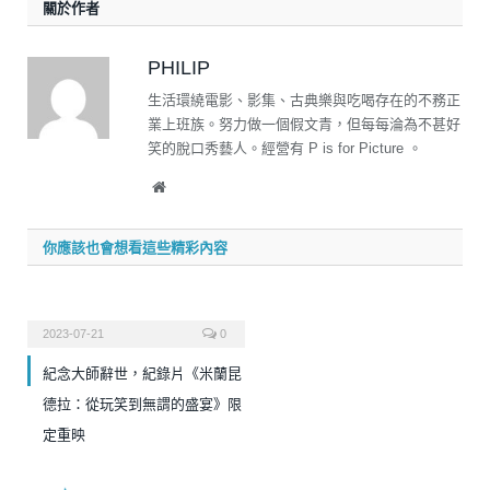
關於作者
PHILIP
生活環繞電影、影集、古典樂與吃喝存在的不務正
業上班族。努力做一個假文青，但每每淪為不甚好
笑的脫口秀藝人。經營有 P is for Picture 。
Website
你應該也會想看這些精彩內容
2023-07-21
0
紀念大師辭世，紀錄片《米蘭昆
德拉：從玩笑到無謂的盛宴》限
定重映