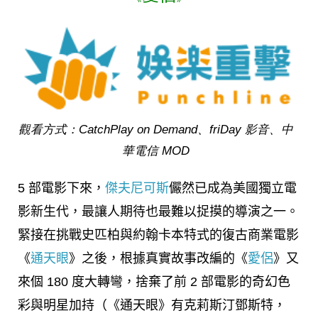
觀看方式：CatchPlay on Demand、friDay 影音、中
華電信 MOD
5 部電影下來，
傑夫尼可斯
儼然已成為美國獨立電
影新生代，最讓人期待也最難以捉摸的導演之一。
緊接在挑戰史匹柏與約翰卡本特式的復古商業電影
《
通天眼
》之後，根據真實故事改編的《
愛侶
》又
來個 180 度大轉彎，捨棄了前 2 部電影的奇幻色
彩與明星加持（《通天眼》有克莉斯汀鄧斯特，