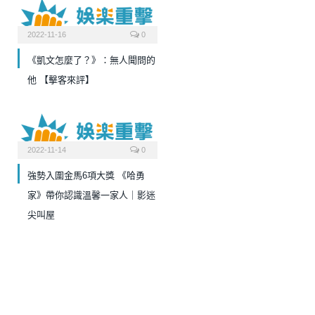
2022-11-16
0
《凱文怎麼了？》：無人聞問的
他 【擊客來評】
2022-11-14
0
強勢入圍金馬6項大獎 《哈勇
家》帶你認識溫馨一家人｜影迷
尖叫屋