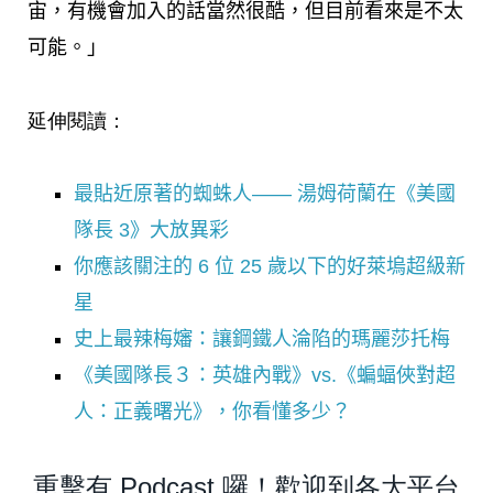
宙，有機會加入的話當然很酷，但目前看來是不太
可能。」
延伸閱讀：
最貼近原著的蜘蛛人—— 湯姆荷蘭在《美國
隊長 3》大放異彩
你應該關注的 6 位 25 歲以下的好萊塢超級新
星
史上最辣梅嬸：讓鋼鐵人淪陷的瑪麗莎托梅
《美國隊長３：英雄內戰》vs.《蝙蝠俠對超
人：正義曙光》，你看懂多少？
重擊有 Podcast 囉！歡迎到各大平台