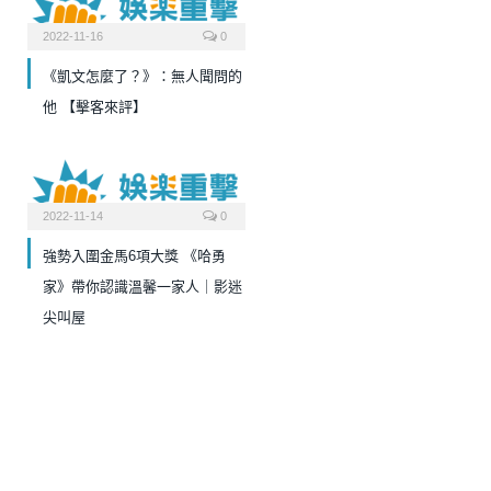
2022-11-16
0
《凱文怎麼了？》：無人聞問的
他 【擊客來評】
2022-11-14
0
強勢入圍金馬6項大獎 《哈勇
家》帶你認識溫馨一家人｜影迷
尖叫屋