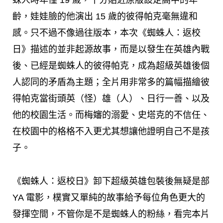
蛛人時年僅 19 歲，十分貼近原版設定高中的年
齡，娃娃臉的他演出 15 歲的彼得帕克毫無違和
感。只不過不像過往版本，本次《蜘蛛人：返校
日》描述的並非起源故事，而是以發生在英雄內戰
後、已經是蜘蛛人的彼得帕克，成為超級英雄後個
人認同的矛盾為主題；全片用非常多的篇幅描繪彼
得帕克當街頭英（怪）雄（人）、日行一善、以及
他的校園生活。而梅嬸的溺愛、史塔克的不信任、
在校園中的格格不入更尤其想讓他證明自己不是孩
子。
《蜘蛛人：返校日》卸下超級英雄包裝後無疑是部
YA 電影，樸實又單純的故事給予每位角色更大的
發揮空間，不管你是不是蜘蛛人的粉絲，看完本片