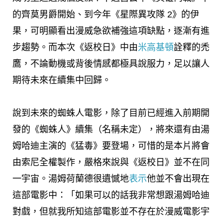
的齊莫男爵開始、到今年《星際異攻隊 2》的伊
果，可明顯看出漫威急欲補強這項缺點，逐漸有進
步趨勢。而本次《返校日》中由
米高基頓
詮釋的禿
鷹，不論動機或背後情感都極具說服力，足以讓人
期待未來在續集中回歸。
說到未來的蜘蛛人電影，除了目前已經進入前期開
發的《蜘蛛人》續集（名稱未定），將來還有由湯
姆哈迪主演的《猛毒》要登場，可惜的是本片將會
由索尼全權製作，嚴格來說與《返校日》並不在同
一宇宙。湯姆荷蘭德很遺憾地
表示
他並不會出現在
這部電影中：「如果可以的話我非常想跟湯姆哈迪
對戲，但就我所知這部電影並不存在於漫威電影宇