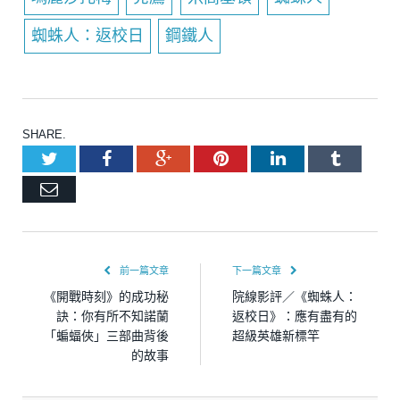
蜘蛛人：返校日
鋼鐵人
SHARE.
Twitter
Facebook
Google+
Pinterest
LinkedIn
Tumblr
Email
前一篇文章
下一篇文章
《開戰時刻》的成功秘
院線影評／《蜘蛛人：
訣：你有所不知諾蘭
返校日》：應有盡有的
「蝙蝠俠」三部曲背後
超級英雄新標竿
的故事