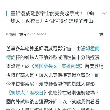
重歸漫威電影宇宙的完美起手式！《蜘
0
蛛人：返校日》4 個值得你進場的理由
BY
飽妮／電影宅
ON
2017-07-05
電影
苦等多年總算重歸漫威電影宇宙，由
湯姆霍蘭
德
詮釋的蜘蛛人不論外型或個性皆十分貼近漫
畫設定，於《
美國隊長 3：英雄內戰
》首度登場
後博得高人氣，讓人尤其期待其獨立電影。而
今年首部索尼、漫威聯合製作的蜘蛛人電影
《
蜘蛛人：返校日
》也總算在暑期強勢登場，
國內外試映後皆獲得好評，以下就讓我們看看