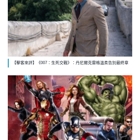
【擊客來評】《007：生死交戰》：丹尼爾克雷格溫柔告別最終章