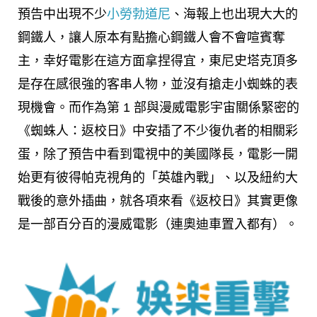
預告中出現不少
小勞勃道尼
、海報上也出現大大的
鋼鐵人，讓人原本有點擔心鋼鐵人會不會喧賓奪
主，幸好電影在這方面拿捏得宜，東尼史塔克頂多
是存在感很強的客串人物，並沒有搶走小蜘蛛的表
現機會。而作為第 1 部與漫威電影宇宙關係緊密的
《蜘蛛人：返校日》中安插了不少復仇者的相關彩
蛋，除了預告中看到電視中的美國隊長，電影一開
始更有彼得帕克視角的「英雄內戰」、以及紐約大
戰後的意外插曲，就各項來看《返校日》其實更像
是一部百分百的漫威電影（連奧迪車置入都有）。