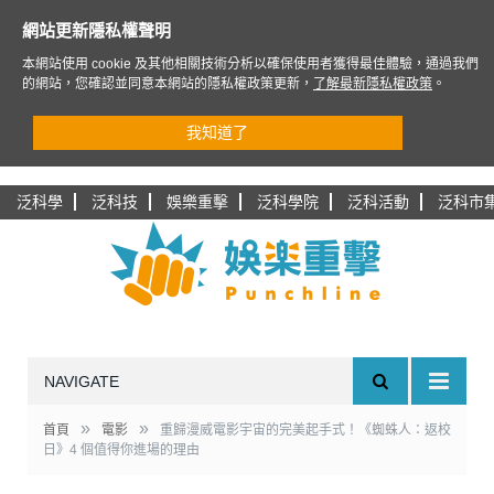
網站更新隱私權聲明
本網站使用 cookie 及其他相關技術分析以確保使用者獲得最佳體驗，通過我們
的網站，您確認並同意本網站的隱私權政策更新，
了解最新隱私權政策
。
我知道了
泛科學
泛科技
娛樂重擊
泛科學院
泛科活動
泛科市
NAVIGATE
»
»
首頁
電影
重歸漫威電影宇宙的完美起手式！《蜘蛛人：返校
日》4 個值得你進場的理由