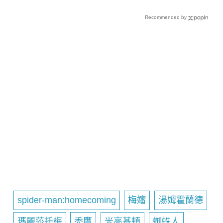
Recommended by
spider-man:homecoming
梅嬸
湯姆霍蘭德
瑪麗莎托梅
禿鷹
米高基頓
蜘蛛人