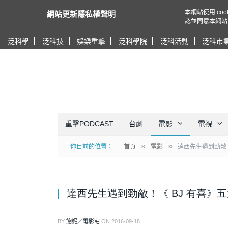
本網站使用 c
網站更新隱私權聲明
認並同意本網站
泛科學
泛科技
娛樂重擊
泛科學院
泛科活動
泛科市
重擊PODCAST
台劇
電影
電視
»
»
你目前的位置：
首頁
電影
達西先生遇到勁敵！
達西先生遇到勁敵！《 BJ 有喜》
BY
飽妮／電影宅
ON
2016-09-18