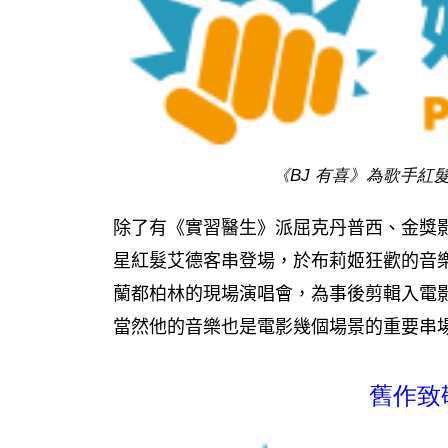
《BJ 有喜》為歌手
除了有《實習醫生》派屈克丹普西、金獎
星紅髮艾德客串登場，於布莉姬狂歡的音
蘭都柏林的現場演唱會，為事後剪輯入電
當然他的音樂也是電影幾個場景的重要串
舊作致