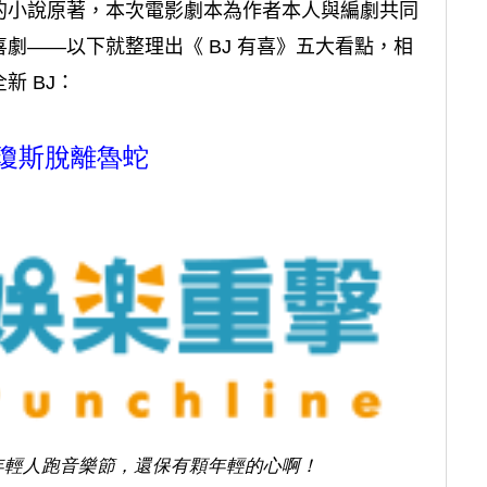
的小說原著，本次電影劇本為作者本人與編劇共同
劇——以下就整理出《 BJ 有喜》五大看點，相
新 BJ：
瓊斯脫離魯蛇
學年輕人跑音樂節，還保有顆年輕的心啊！