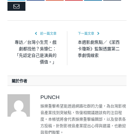
Email
前一篇文章
下一篇文章
專訪／台灣小生荒，戲
本週影劇焦點／《潔西
劇都找他？吳慷仁：
卡瓊斯》監製透露第二
「先認定自己是演員的
季劇情線索
價值。」
關於作者
PUNCH
娛樂重擊希望能透過網路社群的力量，為台灣影視
音產業找到突破點，恢復相關議題該有的注目程
度。本帳號將會代表娛樂重擊編輯部，以及發表各
方投稿，針對影視音產業提出心得與建議，也歡迎
與我們聯繫。