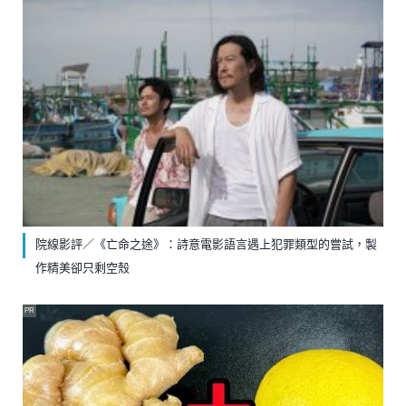
院線影評／《亡命之途》：詩意電影語言遇上犯罪類型的嘗試，製
作精美卻只剩空殼
PR