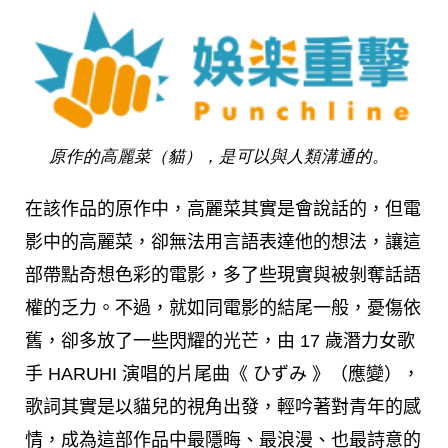
原作的高麗菜（貓），是可以與人類溝通的。
在該作品的原作中，高麗菜其實是會說話的，但電
影中的高麗菜，卻無法用言語表達他的想法，讓這
部帶點奇想色彩的電影，多了些現實與被剝奪話語
權的乏力。不過，就如同電影的結尾一般，憂傷依
舊，卻多放了一些閃耀的光芒，由 17 歲潛力女歌
手 HARUHI 演唱的片尾曲《 ひずみ 》（應變），
歌詞其實是以貓兒的視角出發，輕吟著對青年的感
情，成為這部作品中最隱晦、最浪漫、也最詩意的