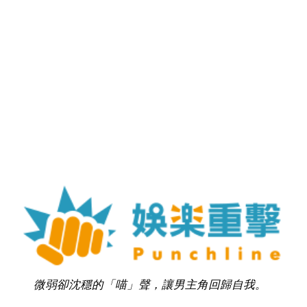
微弱卻沈穩的「喵」聲，讓男主角回歸自我。