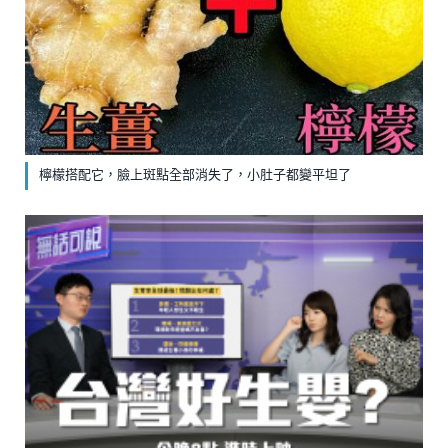
檸檬搭配它，臉上斑點全部消失了，小肚子都變平坦了