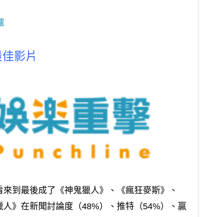
爐
最佳影片
看來到最後成了《神鬼獵人》、《瘋狂麥斯》、
人》在新聞討論度（48%）、推特（54%）、贏