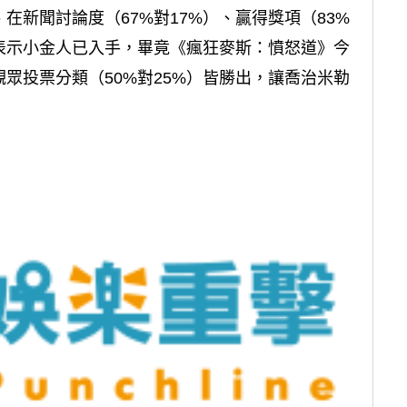
、在新聞討論
度（67%對17%）、贏得獎項（83%
表示小金人已入手，畢竟《瘋狂麥斯：憤怒道》今
眾投票分類（50%對25%）皆勝出，讓喬治米勒