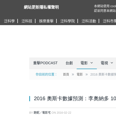
本網站使用 c
網站更新隱私權聲明
認並同意本網站
泛科學
泛科技
娛樂重擊
泛科學院
泛科活動
泛科市
重擊PODCAST
台劇
電影
電視
»
»
你目前的位置：
首頁
電影
2016 奧斯卡數據
2016 奧斯卡數據預測：李奧納多 1
BY
飽妮／電影宅
ON
2016-02-22