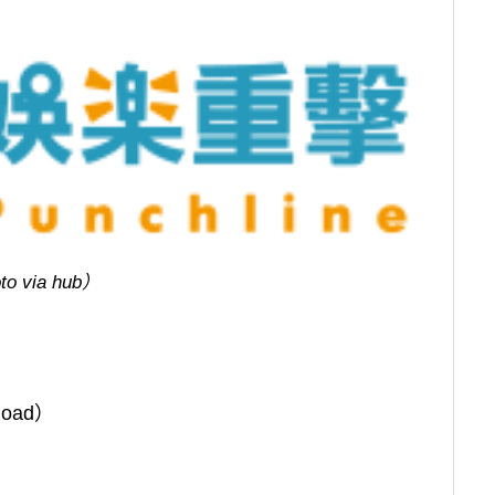
to via hub）
oad）