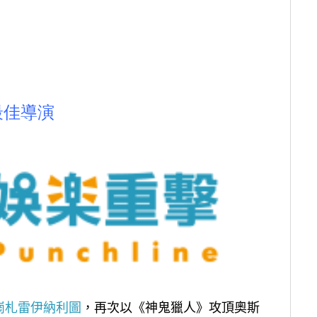
最佳導演
崗札雷伊納利圖
，再次以《神鬼獵人》攻頂奧斯