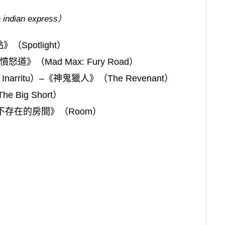
 indian express）
（Spotlight）
怒道》（Mad Max: Fury Road）
narritu）–《神鬼獵人》（The Revenant）
Big Short）
–《不存在的房間》（Room）