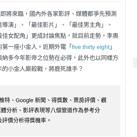
典禮即將來臨，國內外各家影評、媒體都爭先預測
佳導演」、「最佳影片」、「最佳男主角」、
最佳女配角」更成討論焦點，就目前走勢，李奧
的第一座小金人。近期外電「
five thirty eight
」
奧納多今年影帝之位勢在必得，此外也以同樣方
年的小金人廝殺戰，將鹿死誰手？
社群網站推特、Google 新聞、得獎數、票房評價、觀
s、媒體分析、影評表現等八個管道作為參考分
及評價分析得獎機率。