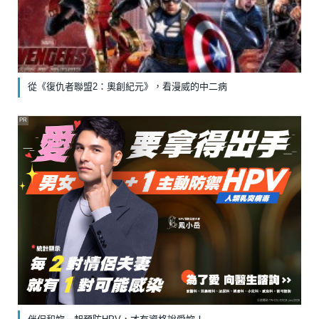
從《復仇者聯盟2：奧創紀元》，看漫威的中二病
PR