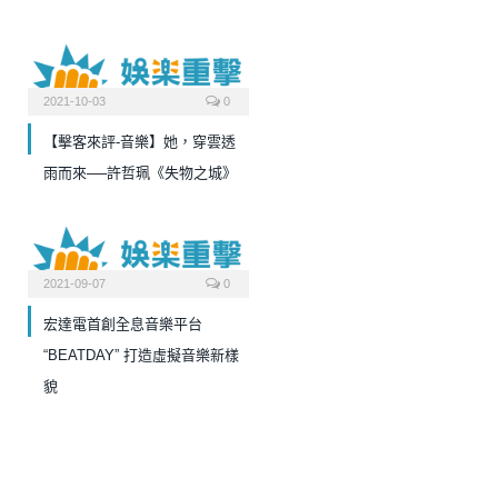
2021-10-03
0
【擊客來評-音樂】她，穿雲透
雨而來──許哲珮《失物之城》
2021-09-07
0
宏達電首創全息音樂平台
“BEATDAY” 打造虛擬音樂新樣
貌