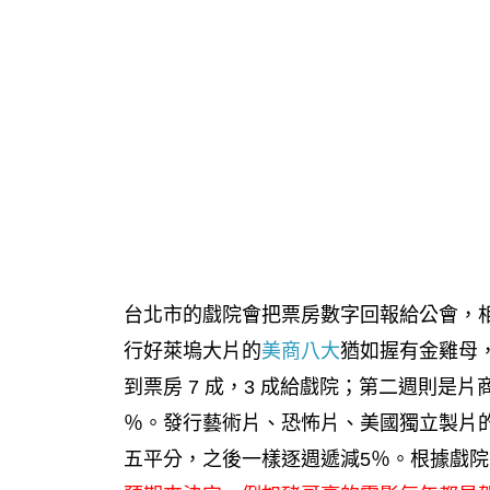
台北市的戲院會把票房數字回報給公會，
行好萊塢大片的
美商八大
猶如握有金雞母
到票房 7 成，3 成給戲院；第二週則是片商 
％。發行藝術片、恐怖片、美國獨立製片
五平分，之後一樣逐週遞減5％。根據戲