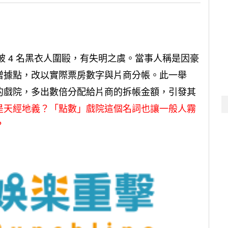
被 4 名黑衣人圍毆，有失明之虞。當事人稱是因豪
增據點，改以實際票房數字與片商分帳。此一舉
的戲院，多出數倍分配給片商的拆帳金額，引發其
是天經地義？「點數」戲院這個名詞也讓一般人霧
？