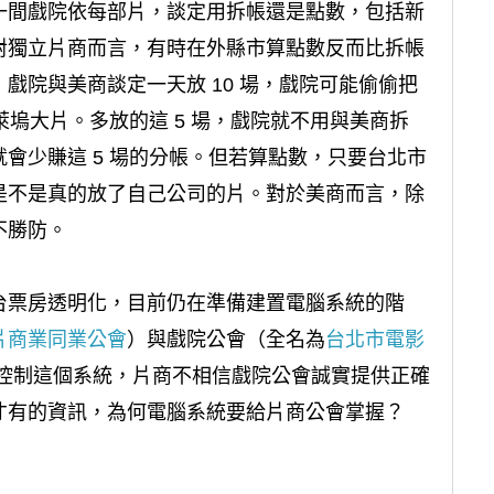
一間戲院依每部片，談定用拆帳還是點數，包括新
對獨立片商而言，有時在外縣市算點數反而比拆帳
戲院與美商談定一天放 10 場，戲院可能偷偷把
萊塢大片。多放的這 5 場，戲院就不用與美商拆
會少賺這 5 場的分帳。但若算點數，只要台北市
是不是真的放了自己公司的片。對於美商而言，除
不勝防。
台票房透明化，目前仍在準備建置電腦系統的階
片商業同業公會
）與戲院公會（全名為
台北市電影
控制這個系統，片商不相信戲院公會誠實提供正確
才有的資訊，為何電腦系統要給片商公會掌握？