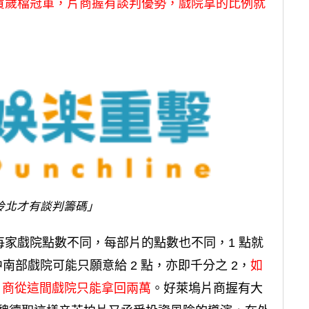
賀歲檔冠軍，片商握有談判優勢，戲院拿的比例就
拎北才有談判籌碼」
家戲院點數不同，每部片的點數也不同，1 點就
南部戲院可能只願意給 2 點，亦即千分之 2，
如
，片商從這間戲院只能拿回兩萬
。好萊塢片商握有大