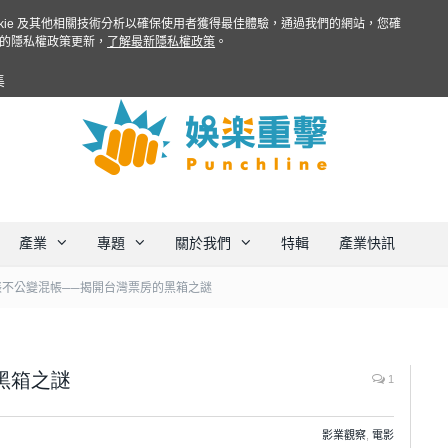
ookie 及其他相關技術分析以確保使用者獲得最佳體驗，通過我們的網站，您確
的隱私權政策更新，
了解最新隱私權政策
。
集
產業
專題
關於我們
特輯
產業快訊
帳不公變混帳──揭開台灣票房的黑箱之謎
黑箱之謎
1
影業觀察
,
電影