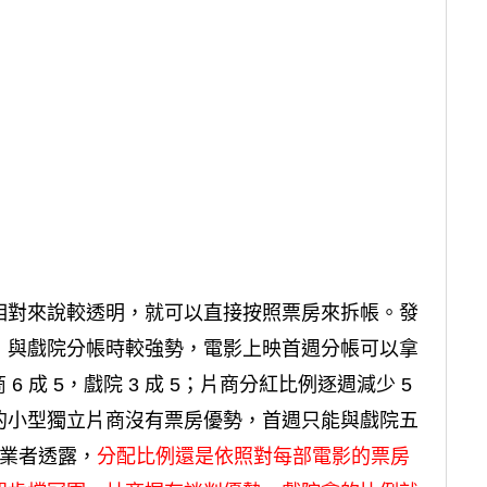
相對來說較透明，就可以直接按照票房來拆帳。發
，與戲院分帳時較強勢，電影上映首週分帳可以拿
6 成 5，戲院 3 成 5；片商分紅比例逐週減少 5
的小型獨立片商沒有票房優勢，首週只能與戲院五
院業者透露，
分配比例還是依照對每部電影的票房