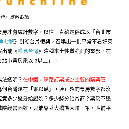
刊》資料截圖
票房才有統計數字，以往一直約定俗成以「台北市
角七號
》引領台片復興，召喚出一批平常不看好萊
演出或《
看見台灣
》這種本土性質強烈的電影，在
北市票房乘以 3以上」。
無法透明？
在中國，網路訂票成為主要的購票管
為何台灣還在「乘以幾」，連正確的票房數字都沒
究竟多少錢分給戲院？多少錢分給片商？票房不透
戲院經營困難，只能靠著大檔期大賺一筆，貼補平