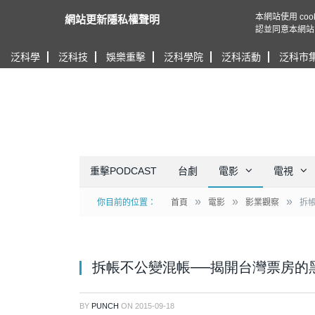
本網站使用 c
網站更新隱私權聲明
認並同意本網站
泛科學
泛科技
娛樂重擊
泛科學院
泛科活動
泛科市
重擊PODCAST
台劇
電影
電視
»
»
»
你目前的位置：
首頁
電影
影業觀察
拆
拆帳不公變混帳──揭開台灣票房的
BY
PUNCH
ON
2015-09-18