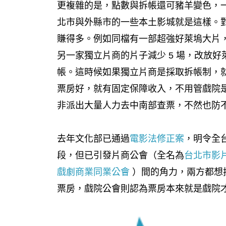
更複雜的是，點數與拆帳還可豬羊變色，
北市與外縣市的一些本土影城就是這樣。
賺得多。例如同檔有一部超強好萊塢大片，
另一家獨立片商的片子減少 5 場，改放好
帳。這時候如果獨立片商是採取拆帳制，就
票房好，就有固定保障收入，不用管戲院
非派出大量人力去中南部查票，不然也防
去年文化部已通過
電影法修正案
，明令全
段，但已引發片商公會（全名為
台北市影
戲劇商業同業公會
）間的角力，兩方都想
票房，戲院公會則認為票房本來就是戲院