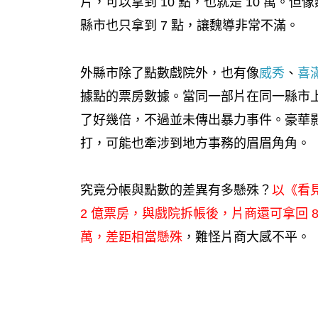
片，可以拿到 10 點，也就是 10 萬
縣市也只拿到 7 點，讓魏導非常不滿。
外縣市除了點數戲院外，也有像
威秀
、
喜
據點的票房數據。當同一部片在同一縣市
了好幾倍，不過並未傳出暴力事件。豪華
打，可能也牽涉到地方事務的眉眉角角。
究竟分帳與點數的差異有多懸殊？
以《看
2 億票房，與戲院拆帳後，片商還可拿回 8
萬，差距相當懸殊
，難怪片商大感不平。