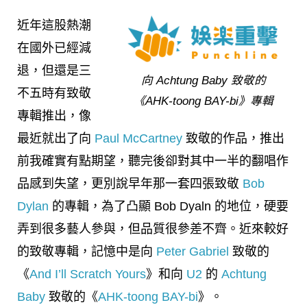
近年這股熱潮
在國外已經減
退，但還是三
向 Achtung Baby 致敬的
不五時有致敬
《AHK-toong BAY-bi》專輯
專輯推出，像
最近就出了向
Paul McCartney
致敬的作品，推出
前我確實有點期望，聽完後卻對其中一半的翻唱作
品感到失望，更別說早年那一套四張致敬
Bob
Dylan
的專輯，為了凸顯 Bob Dyaln 的地位，硬要
弄到很多藝人參與，但品質很參差不齊。近來較好
的致敬專輯，記憶中是向
Peter Gabriel
致敬的
《
And I’ll Scratch Yours
》和向
U2
的
Achtung
Baby
致敬的《
AHK-toong BAY-bi
》。