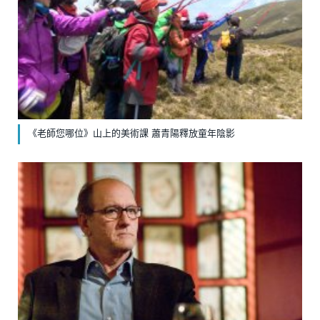
《老師您哪位》山上的美術課 蕭青陽釋放童年陰影