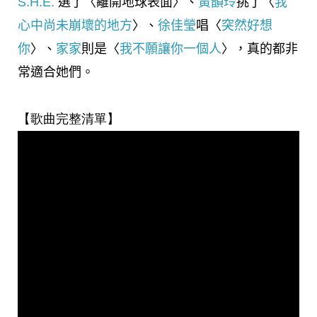
S.H.E.
選了〈離開地球表面〉、
黃韻玲
挑了〈
我
心中尚未崩壞的地方
〉、
徐佳瑩
唱〈
突然好想
你
〉、
家家
則是〈
我不願讓你一個人
〉，真的都非
常適合她們。
【歌曲完整清單】