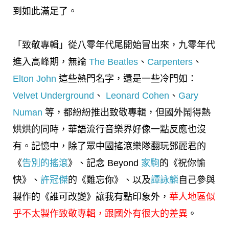
到如此滿足了。
「致敬專輯」從八零年代尾開始冒出來，九零年代
進入高峰期，無論
The Beatles
、
Carpenters
、
Elton John
這些熱門名字，還是一些冷門如：
Velvet Underground
、
Leonard Cohen
、
Gary
Numan
等，都紛紛推出致敬專輯，但國外鬧得熱
烘烘的同時，華語流行音樂界好像一點反應也沒
有。記憶中，除了眾中國搖滾樂隊翻玩鄧麗君的
《
告別的搖滾
》、記念 Beyond
家駒
的《祝你愉
快》、
許冠傑
的《難忘你》、以及
譚詠麟
自己參與
製作的《誰可改變》讓我有點印象外，
華人地區似
乎不太製作致敬專輯，跟國外有很大的差異
。