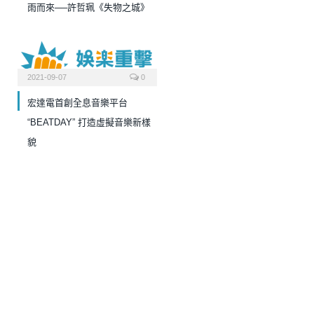
雨而來──許哲珮《失物之城》
2021-09-07
0
宏達電首創全息音樂平台
“BEATDAY” 打造虛擬音樂新樣
貌