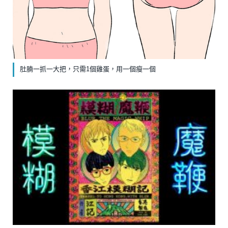
肚腩一抓一大把，只需1個雞蛋，用一個瘦一個