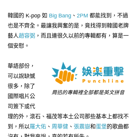
韓國的 K-pop 如
Big Bang
、
2PM
都能找到，不過
也是不齊全。最讓我興奮的是，竟找得到韓國老牌
藝人
趙容弼
，而且連很久以前的專輯都有，算是一
個安慰。
華語部份，
可以說缺憾
很多，除了
周迅的專輯裡全部都是英文拼音
國際唱片公
司簽下或代
理的外，滾石、福茂等本土公司那些基本上都找不
到，所以
羅大佑
、
周華健
、
張震嶽
和
蛋堡
的歌曲都
沒有，對我來說，真的若有所失。