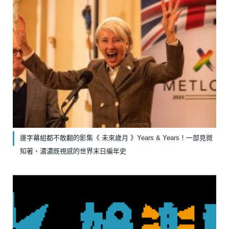
連字幕組都不敢翻的影集《 未來歲月 》Years & Years！一部見微
知著、濃濃既視感的世界末日編年史