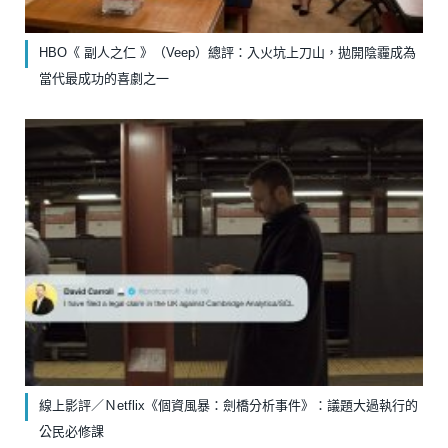
HBO《 副人之仁 》（Veep）總評：入火坑上刀山，拋開陰霾成為
當代最成功的喜劇之一
線上影評／Ｎetflix《個資風暴：劍橋分析事件》：議題大過執行的
公民必修課