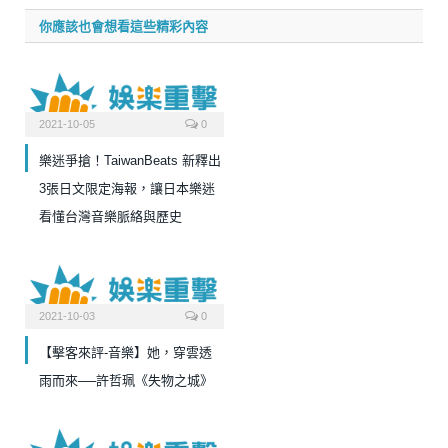
你應該也會想看這些精彩內容
2021-10-05
0
樂迷爭搶！TaiwanBeats 新釋出
3張日文限定海報，讓日本樂迷
看懂台灣音樂脈絡與歷史
2021-10-03
0
【擊客來評-音樂】她，穿雲透
雨而來──許哲珮《失物之城》