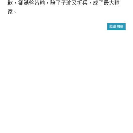
歉，卻滿盤皆輸，賠了子瑜又折兵，成了最大輸
家。
繼續閱讀