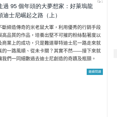
1
走過 95 個年頭的大夢想家：好萊塢龍
頭迪士尼崛起之路（上）
不斷締造傳奇的米老鼠大軍，利用優秀的行銷手段
與高品質的作品，培養出堅不可摧的粉絲黏著度以
及商業上的成功，只是難道華特迪士尼一路走來就
真的一路風順、從未卡關？其實不然——接下來就
讓我們一同細數過去迪士尼創造的奇蹟及瓶頸。
繼續閱讀