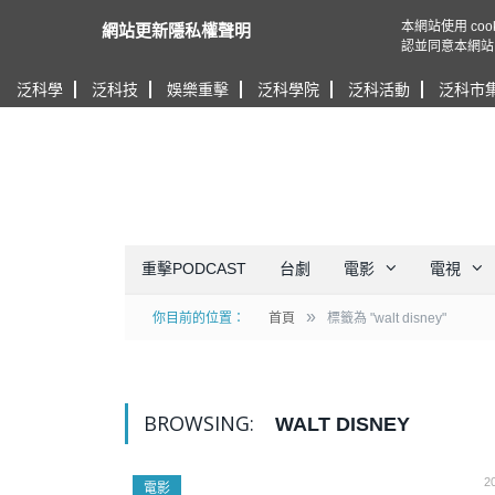
本網站使用 c
網站更新隱私權聲明
認並同意本網站
泛科學
泛科技
娛樂重擊
泛科學院
泛科活動
泛科市
重擊PODCAST
台劇
電影
電視
»
你目前的位置：
首頁
標籤為 "walt disney"
BROWSING:
WALT DISNEY
2
電影