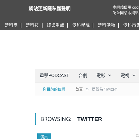
本網站使用 c
網站更新隱私權聲明
認並同意本網站
泛科學
泛科技
娛樂重擊
泛科學院
泛科活動
泛科市
重擊PODCAST
台劇
電影
電視
»
你目前的位置：
首頁
標籤為 "Twitter"
BROWSING:
TWITTER
2
演員