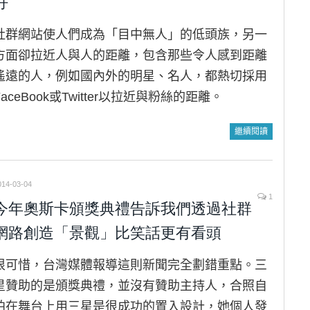
好
社群網站使人們成為「目中無人」的低頭族，另一
方面卻拉近人與人的距離，包含那些令人感到距離
遙遠的人，例如國內外的明星、名人，都熱切採用
FaceBook或Twitter以拉近與粉絲的距離。
繼續閱讀
014-03-04
1
今年奧斯卡頒獎典禮告訴我們透過社群
網路創造「景觀」比笑話更有看頭
很可惜，台灣媒體報導這則新聞完全劃錯重點。三
星贊助的是頒獎典禮，並沒有贊助主持人，合照自
拍在舞台上用三星是很成功的置入設計，她個人發