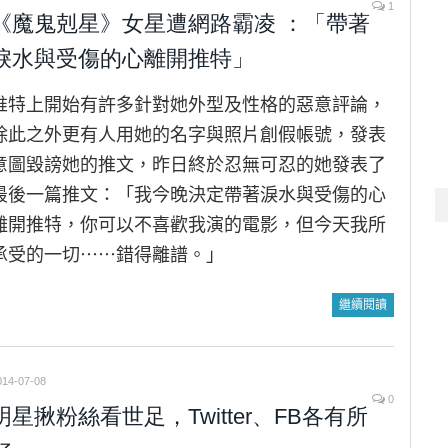
1
《魔鬼剋星》女星遭網路霸凌 ：「帶著
淚水與受傷的心離開推特」
推特上開始有許多針對她外型及性格的惡意評論，
除此之外更有人用她的名字與照片創假帳號，發表
意圖毀謗她的推文，昨日終於忍無可忍的她發表了
最後一篇推文：「我今晚決定帶著淚水與受傷的心
離開推特，你可以不喜歡我演的電影，但今天我所
承受的一切⋯⋯錯得離譜。」
繼續閱讀
014-07-08
0
明星揪粉絲看世足，Twitter、FB各有所