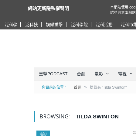
本網站使用 c
網站更新隱私權聲明
認並同意本網站
泛科學
泛科技
娛樂重擊
泛科學院
泛科活動
泛科市
重擊PODCAST
台劇
電影
電視
»
你目前的位置：
首頁
標籤為 "Tilda Swinton"
BROWSING:
TILDA SWINTON
2
電影