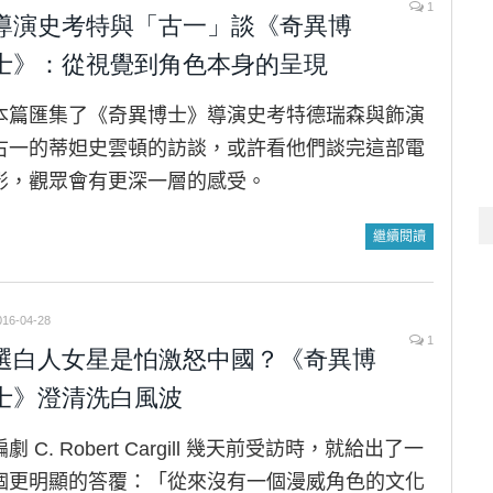
1
導演史考特與「古一」談《奇異博
士》：從視覺到角色本身的呈現
本篇匯集了《奇異博士》導演史考特德瑞森與飾演
古一的蒂妲史雲頓的訪談，或許看他們談完這部電
影，觀眾會有更深一層的感受。
繼續閱讀
016-04-28
1
選白人女星是怕激怒中國？《奇異博
士》澄清洗白風波
編劇 C. Robert Cargill 幾天前受訪時，就給出了一
個更明顯的答覆：「從來沒有一個漫威角色的文化