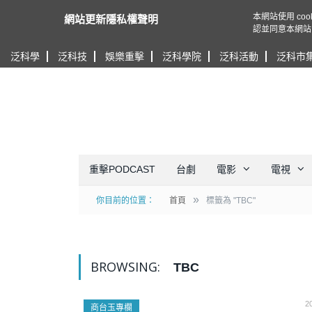
本網站使用 c
網站更新隱私權聲明
認並同意本網站
泛科學
泛科技
娛樂重擊
泛科學院
泛科活動
泛科市
重擊PODCAST
台劇
電影
電視
»
你目前的位置：
首頁
標籤為 "TBC"
BROWSING:
TBC
2
商台玉專欄