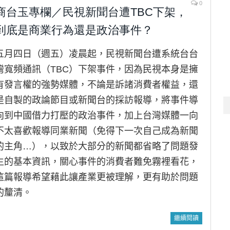
0
商台玉專欄／民視新聞台遭TBC下架，
到底是商業行為還是政治事件？
五月四日（週五）凌晨起，民視新聞台遭系統台台
灣寬頻通訊（TBC）下架事件，因為民視本身是擁
有發言權的強勢媒體，不論是訴諸消費者權益，還
是自製的政論節目或新聞台的採訪報導，將事件導
向到中國借力打壓的政治事件，加上台灣媒體一向
不太喜歡報導同業新聞（免得下一次自己成為新聞
的主角…），以致於大部分的新聞都省略了問題發
生的基本資訊，關心事件的消費者難免霧裡看花，
這篇報導希望藉此讓產業更被理解，更有助於問題
的釐清。
繼續閱讀