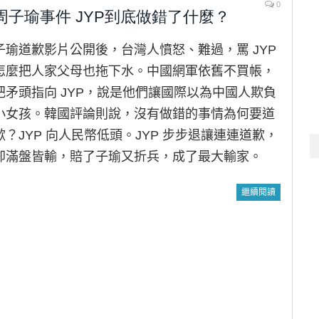
0
周子瑜事件 JYP到底做錯了什麼？
子瑜道歉影片公開後，台灣人憤怒、難過，罵 JYP
怎麼把人家父母也拖下水。中國網軍依舊不買帳，
把矛頭指向 JYP，說是他們讓國際以為中國人欺負
小女孩。韓國評論則說，沒有做錯的事情為何要道
歉？JYP 向人民幣低頭。JYP 步步退讓連連道歉，
卻滿盤皆輸，賠了子瑜又折兵，成了最大輸家。
繼續閱讀