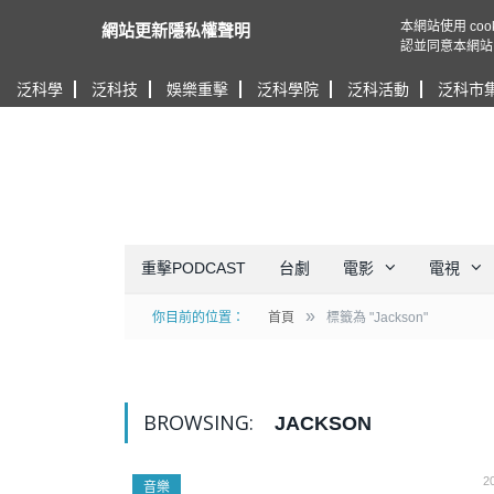
本網站使用 c
網站更新隱私權聲明
認並同意本網站
泛科學
泛科技
娛樂重擊
泛科學院
泛科活動
泛科市
重擊PODCAST
台劇
電影
電視
»
你目前的位置：
首頁
標籤為 "Jackson"
BROWSING:
JACKSON
2
音樂