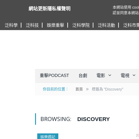
本網站使用 c
網站更新隱私權聲明
認並同意本網站
泛科學
泛科技
娛樂重擊
泛科學院
泛科活動
泛科市
重擊PODCAST
台劇
電影
電視
»
你目前的位置：
首頁
標籤為 "Discovery"
BROWSING:
DISCOVERY
2
娛樂週記