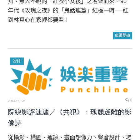
知、無人不曉的「紅衣小女孩」之名聲而來。90
年代《玫瑰之夜》的「鬼話連篇」紅極一時──紅
到林真心在家裡都要看！
繼續閱讀
影評
0
2014-09-27
院線影評速遞／《共犯》：瑰麗迷離的影
像詩
從攝影、構圖、運鏡、畫面想像力、聲音設計、場