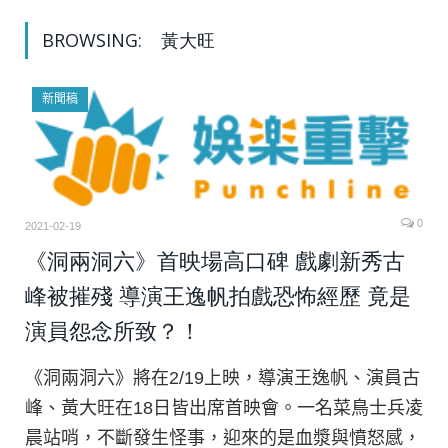
BROWSING:
黃大旺
新聞稿
0
2021-02-19
《洞兩洞六》首映場高口碑 戲劇新秀古
峰被摧殘 導演王逸帆拍戲恐怖經歷 竟是
演員怨念所致？！
《洞兩洞六》將在2/19上映，導演王逸帆、演員古
峰、黃大旺在18日皆出席首映會。一名菜鳥士兵凌
晨站哨，不斷發生怪事，迎來的是血漿與憤怒感，