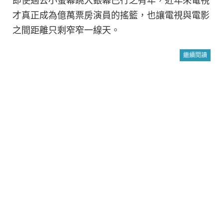
即使過去小螢幕跳大銀幕已行之有年，近年來電視
才真正成為億萬票房演員的搖籃，也讓電視與電影
之間距離只剩窄窄一線天。
繼續閱讀