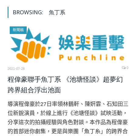
BROWSING:
魚丁系
新聞稿
0
2021-07-28
程偉豪聯手魚丁系 《池塘怪談》超夢幻
跨界組合浮出池面
導演程偉豪於27日率領林鶴軒、陳姸霏、石知田三
位新銳演員，於線上進行《池塘怪談》試映活動，
分享這次的拍攝經驗與角色對談。本作品為程偉豪
的首部迷你劇集，更是與樂團「魚丁糸」的跨界合