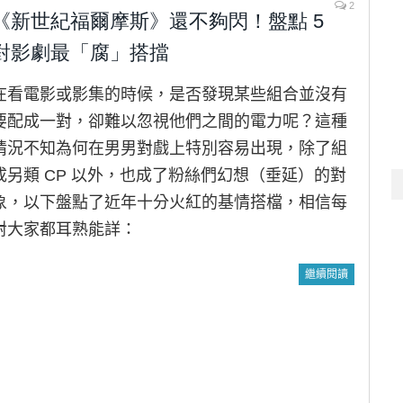
2
《新世紀福爾摩斯》還不夠閃！盤點 5
對影劇最「腐」搭擋
在看電影或影集的時候，是否發現某些組合並沒有
要配成一對，卻難以忽視他們之間的電力呢？這種
情況不知為何在男男對戲上特別容易出現，除了組
成另類 CP 以外，也成了粉絲們幻想（垂延）的對
象，以下盤點了近年十分火紅的基情搭檔，相信每
對大家都耳熟能詳：
繼續閱讀