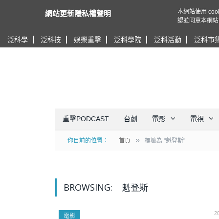
本網站使用 c
網站更新隱私權聲明
認並同意本網站
泛科學
泛科技
娛樂重擊
泛科學院
泛科活動
泛科市
重擊PODCAST
台劇
電影
電視
»
你目前的位置：
首頁
標籤為 "魁登斯"
BROWSING:
魁登斯
2
電影