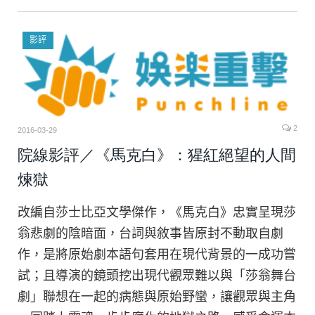
影評
2
2016-03-29
院線影評／《馬克白》：猩紅絕望的人間
煉獄
改編自莎士比亞文學傑作，《馬克白》忠實呈現莎
翁悲劇的陰暗面，台詞與敘事皆原封不動取自劇
作，是將原始劇本語句套用在現代背景的一成功嘗
試；且導演的鏡頭挖出現代觀眾難以與「莎翁舞台
劇」聯想在一起的病態與原始野蠻，讓觀眾與主角