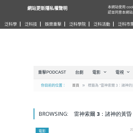
本網站使用 c
網站更新隱私權聲明
認並同意本網站
泛科學
泛科技
娛樂重擊
泛科學院
泛科活動
泛科市
重擊PODCAST
台劇
電影
電視
»
你目前的位置：
首頁
標籤為 "雷神索爾 3：諸神的
BROWSING:
雷神索爾 3：諸神的黃昏
2
電影