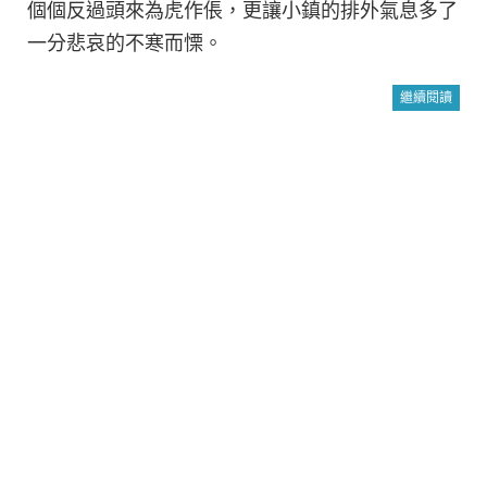
個個反過頭來為虎作倀，更讓小鎮的排外氣息多了
一分悲哀的不寒而慄。
繼續閱讀