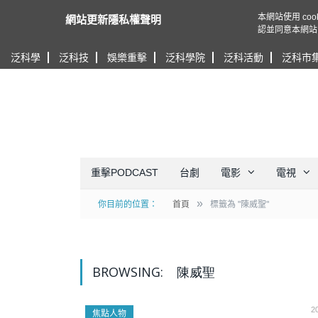
本網站使用 c
網站更新隱私權聲明
認並同意本網站
泛科學
泛科技
娛樂重擊
泛科學院
泛科活動
泛科市
重擊PODCAST
台劇
電影
電視
»
你目前的位置：
首頁
標籤為 "陳威聖"
BROWSING:
陳威聖
2
焦點人物