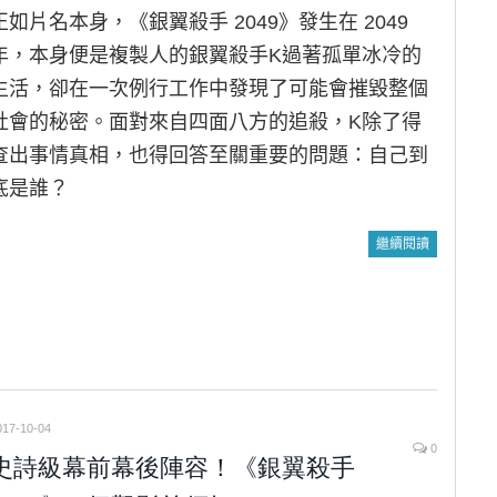
正如片名本身，《銀翼殺手 2049》發生在 2049
年，本身便是複製人的銀翼殺手K過著孤單冰冷的
生活，卻在一次例行工作中發現了可能會摧毀整個
社會的秘密。面對來自四面八方的追殺，K除了得
查出事情真相，也得回答至關重要的問題：自己到
底是誰？
繼續閱讀
017-10-04
0
史詩級幕前幕後陣容！《銀翼殺手