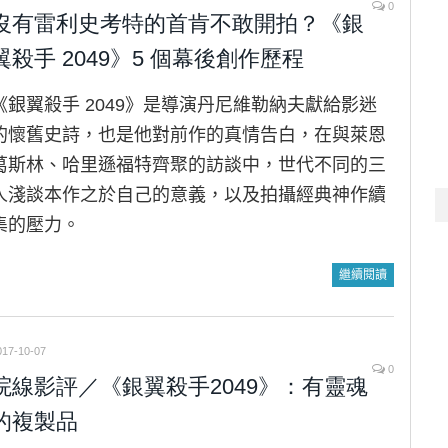
0
沒有雷利史考特的首肯不敢開拍？《銀
翼殺手 2049》5 個幕後創作歷程
《銀翼殺手 2049》是導演丹尼維勒納夫獻給影迷
的懷舊史詩，也是他對前作的真情告白，在與萊恩
葛斯林、哈里遜福特齊聚的訪談中，世代不同的三
人淺談本作之於自己的意義，以及拍攝經典神作續
集的壓力。
繼續閱讀
017-10-07
0
院線影評／《銀翼殺手2049》：有靈魂
的複製品