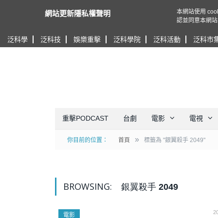
本網站使用 c
網站更新隱私權聲明
認並同意本網站
泛科學
泛科技
娛樂重擊
泛科學院
泛科活動
泛科市
重擊PODCAST
台劇
電影
電視
»
你目前的位置：
首頁
標籤為 "銀翼殺手 2049"
BROWSING:
銀翼殺手 2049
2
電影