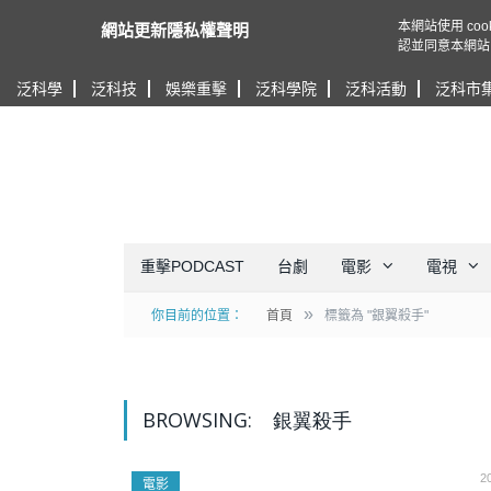
本網站使用 c
網站更新隱私權聲明
認並同意本網站
泛科學
泛科技
娛樂重擊
泛科學院
泛科活動
泛科市
重擊PODCAST
台劇
電影
電視
»
你目前的位置：
首頁
標籤為 "銀翼殺手"
BROWSING:
銀翼殺手
2
電影