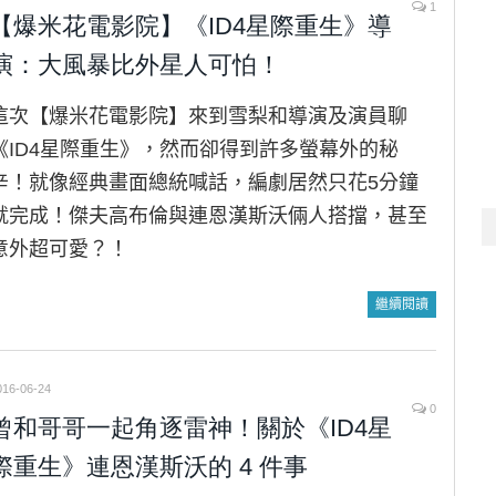
1
【爆米花電影院】《ID4星際重生》導
演：大風暴比外星人可怕！
這次【爆米花電影院】來到雪梨和導演及演員聊
《ID4星際重生》，然而卻得到許多螢幕外的秘
辛！就像經典畫面總統喊話，編劇居然只花5分鐘
就完成！傑夫高布倫與連恩漢斯沃倆人搭擋，甚至
意外超可愛？！
繼續閱讀
016-06-24
0
曾和哥哥一起角逐雷神！關於《ID4星
際重生》連恩漢斯沃的 4 件事