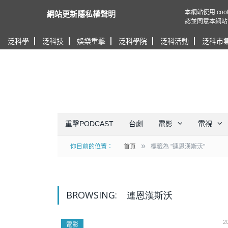
本網站使用 c
網站更新隱私權聲明
認並同意本網站
泛科學
泛科技
娛樂重擊
泛科學院
泛科活動
泛科市
重擊PODCAST
台劇
電影
電視
»
你目前的位置：
首頁
標籤為 "連恩漢斯沃"
BROWSING:
連恩漢斯沃
2
電影