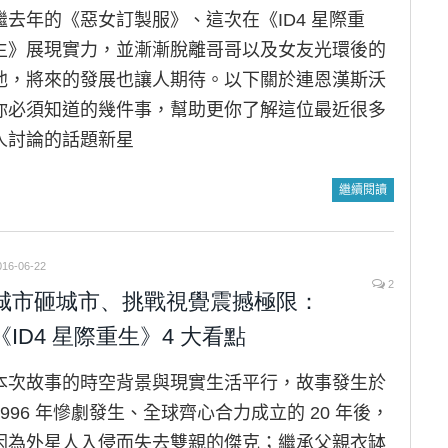
繼去年的《惡女訂製服》、這次在《ID4 星際重
生》展現實力，並漸漸脫離哥哥以及女友光環後的
他，將來的發展也讓人期待。以下關於連恩漢斯沃
你必須知道的幾件事，幫助更你了解這位最近很多
人討論的話題新星
繼續閱讀
016-06-22
2
城市砸城市、挑戰視覺震撼極限：
《ID4 星際重生》4 大看點
本次故事的時空背景與現實生活平行，故事發生於
1996 年慘劇發生、全球齊心合力成立的 20 年後，
因為外星人入侵而失去雙親的傑克；繼承父親衣缽