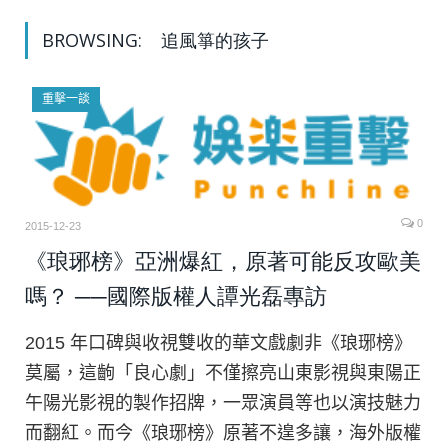
BROWSING:
追風箏的孩子
重擊一談
0
2015-12-23
《琅琊榜》亞洲爆紅，原著可能反攻歐美
嗎？ ──國際版權人譚光磊專訪
2015 年口碑與收視雙收的華文戲劇非《琅琊榜》
莫屬，這齣「良心劇」不僅擦亮山東影視與東陽正
午陽光影視的製作招牌，一眾演員等也以演技魅力
而翻紅。而今《琅琊榜》原著不遑多讓，海外版權