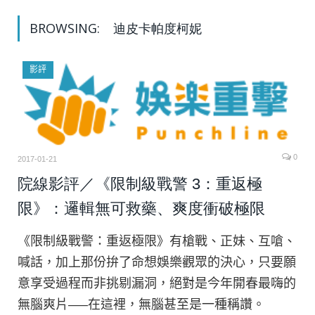
BROWSING:
迪皮卡帕度柯妮
影評
0
2017-01-21
院線影評／《限制級戰警 3：重返極
限》：邏輯無可救藥、爽度衝破極限
《限制級戰警：重返極限》有槍戰、正妹、互嗆、
喊話，加上那份拚了命想娛樂觀眾的決心，只要願
意享受過程而非挑剔漏洞，絕對是今年開春最嗨的
無腦爽片—–在這裡，無腦甚至是一種稱讚。