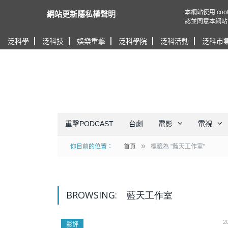
本網站使用 c
網站更新隱私權聲明
認並同意本網站
泛科學
泛科技
娛樂重擊
泛科學院
泛科活動
泛科市
重擊PODCAST
台劇
電影
電視
»
你目前的位置：
首頁
標籤為 "藍天工作室"
BROWSING:
藍天工作室
2
影評