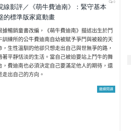
0
院線影評／《萌牛費迪南》：緊守基本
盤的標準版家庭動畫
根據暢銷童書改編，《萌牛費迪南》描述出生於鬥
牛訓練所的公牛費迪南自幼被賦予爭鬥與被殺的天
命，生性溫馴的他卻只想走出自己與世無爭的路，
過著平靜恬淡的生活。當自己被迫要站上鬥牛的舞
台，費迪南也必須決定自己要滿足他人的期待，還
是走出自己的方向。
繼續閱讀