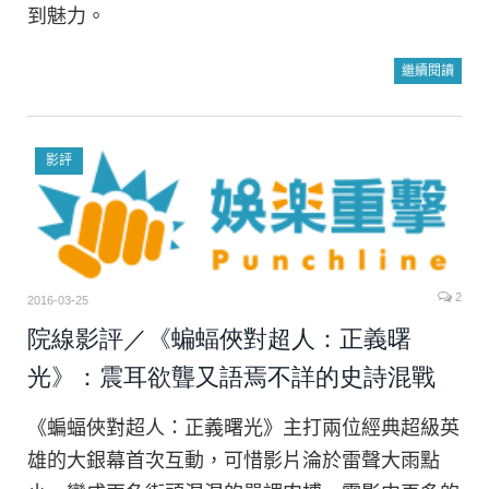
到魅力。
繼續閱讀
影評
2
2016-03-25
院線影評／《蝙蝠俠對超人：正義曙
光》：震耳欲聾又語焉不詳的史詩混戰
《蝙蝠俠對超人：正義曙光》主打兩位經典超級英
雄的大銀幕首次互動，可惜影片淪於雷聲大雨點