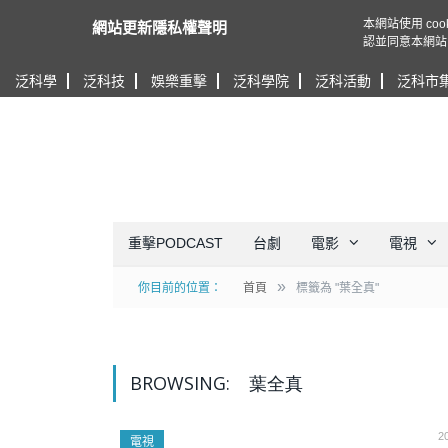
本網站使用 c
網站更新隱私權聲明
認並同意本網站
泛科學
泛科技
娛樂重擊
泛科學院
泛科活動
泛科市
重擊PODCAST
台劇
電影
電視
»
你目前的位置：
首頁
標籤為 "葉全真"
BROWSING:
葉全真
2
電視