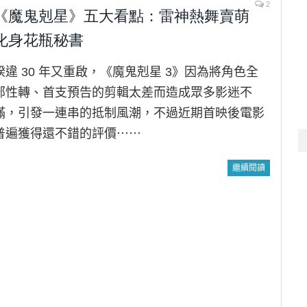
2
《魔鬼剋星》五大看點：雷神熱舞賣萌
化身花瓶秘書
睽違 30 年又重啟，《魔鬼剋星 3》因為將角色全
部性轉、首支預告的剪輯太差而造成眾多影迷不
滿，引發一連串的抵制風潮，不過近期首映後電影
普遍獲得還不錯的評價⋯⋯
繼續閱讀