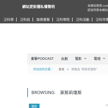
本網站使用 c
網站更新隱私權聲明
認並同意本網站
泛科學
泛科技
娛樂重擊
泛科學院
泛科活動
泛科市
重擊PODCAST
台劇
電影
電視
»
你目前的位置：
首頁
標籤為 "萊斯莉瓊斯"
BROWSING:
萊斯莉瓊斯
2
電影