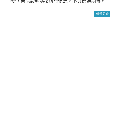
爭愛，芮尼證明演技與時俱進，不負影迷期待。
繼續閱讀