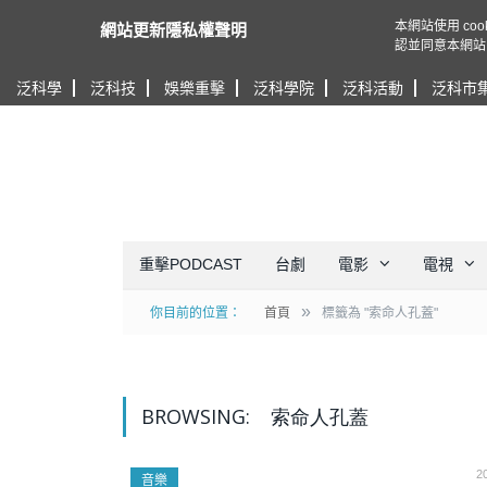
本網站使用 c
網站更新隱私權聲明
認並同意本網站
泛科學
泛科技
娛樂重擊
泛科學院
泛科活動
泛科市
重擊PODCAST
台劇
電影
電視
»
你目前的位置：
首頁
標籤為 "索命人孔蓋"
BROWSING:
索命人孔蓋
2
音樂