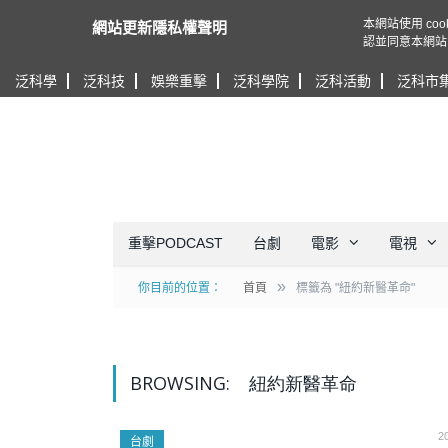
本網站使用 c
網站更新隱私權聲明
認並同意本網站
泛科學
泛科技
娛樂重擊
泛科學院
泛科活動
泛科市
重擊PODCAST
台劇
電影
電視
»
你目前的位置：
首頁
標籤為 "紐約新醫革命"
BROWSING:
紐約新醫革命
2
台劇