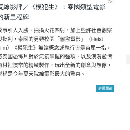
0
院線影評／《模犯生》：泰國類型電影
的新里程碑
故事引人入勝，拍攝火花四射，加上些許社會觀察
與批判，泰國的另類校園「偷盜電影」（Heist
Film）《模犯生》無論概念或執行皆是首屈一指，
將泰國恐怖片對於氣氛掌握的強項，以及浪漫愛情
題材裡慣常的精緻製作，玩出全新的創意與想像，
堪稱是今年夏天院線電影最大的驚喜。
繼續閱讀