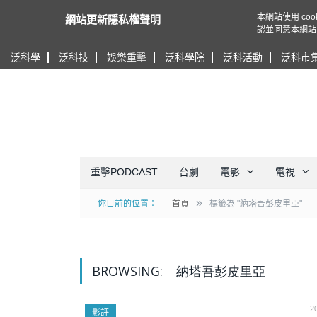
本網站使用 c
網站更新隱私權聲明
認並同意本網站
泛科學
泛科技
娛樂重擊
泛科學院
泛科活動
泛科市
重擊PODCAST
台劇
電影
電視
»
你目前的位置：
首頁
標籤為 "納塔吾彭皮里亞"
BROWSING:
納塔吾彭皮里亞
2
影評