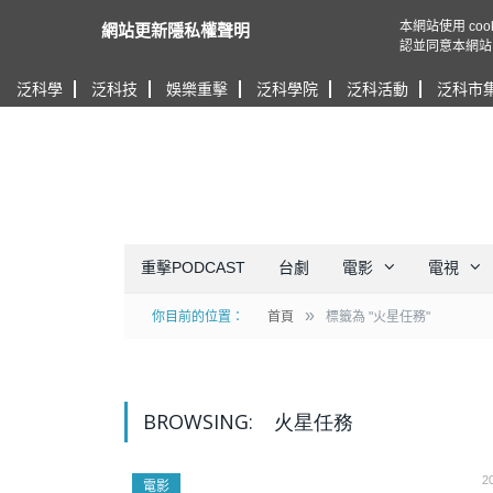
本網站使用 c
網站更新隱私權聲明
認並同意本網站
泛科學
泛科技
娛樂重擊
泛科學院
泛科活動
泛科市
重擊PODCAST
台劇
電影
電視
»
你目前的位置：
首頁
標籤為 "火星任務"
BROWSING:
火星任務
2
電影