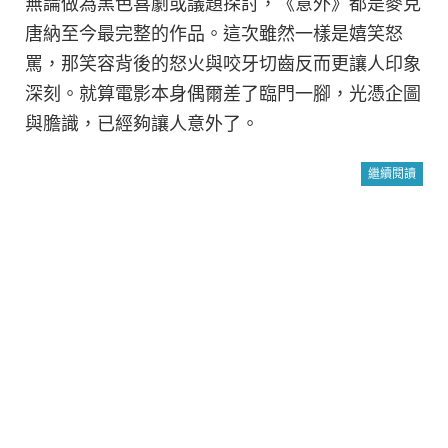
無論做為黑色喜劇或議題探討，《意外》都是麥克
唐納至今最完整的作品。這次雖然一樣是嬉笑怒
罵，那笑容背後的怒火與咬牙切齒反而更讓人印象
深刻。就算電影本身偶爾差了臨門一腳，光憑企圖
與膽識，已經夠讓人意外了。
繼續閱讀