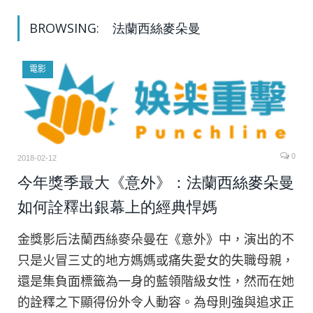
BROWSING:
法蘭西絲麥朵曼
電影
0
2018-02-12
今年獎季最大《意外》：法蘭西絲麥朵曼
如何詮釋出銀幕上的經典悍媽
金獎影后法蘭西絲麥朵曼在《意外》中，演出的不
只是火冒三丈的地方媽媽或痛失愛女的失職母親，
還是集負面標籤為一身的藍領階級女性，然而在她
的詮釋之下顯得份外令人動容。為母則強與追求正