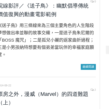
0
院線影評／《送子鳥》：幽默倡導傳統
價值復興的動畫電影範例
《送子鳥》用三條線來為三個主要角色的人生階段
夢想做出串並聯的故事交織，一是送子鳥朱尼爾的
「BOSS 魔咒」；二是孤兒小麗的返家曲折過程；
三是小男孩納特想要有個弟弟當玩伴的幸福家庭願
望。
繼續閱讀
014-08-22
2
票房之外，漫威（Marvel）的四道難題
（上）