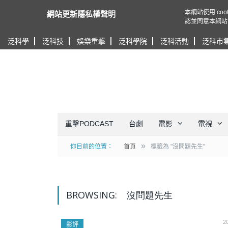
本網站使用 c
網站更新隱私權聲明
認並同意本網站
泛科學
泛科技
娛樂重擊
泛科學院
泛科活動
泛科市
重擊PODCAST
台劇
電影
電視
»
你目前的位置：
首頁
標籤為 "沒問題先生"
BROWSING:
沒問題先生
2
影評