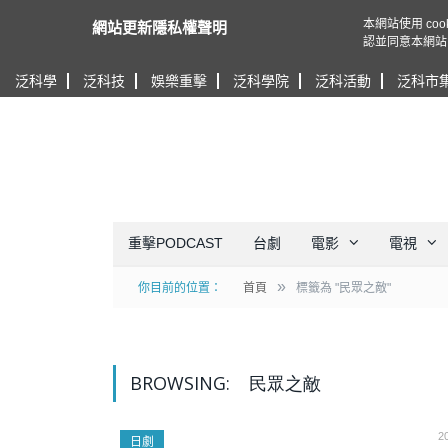
本網站使用 c
網站更新隱私權聲明
認並同意本網站
泛科學
泛科技
娛樂重擊
泛科學院
泛科活動
泛科市
重擊PODCAST
台劇
電影
電視
»
你目前的位置：
首頁
標籤為 "民眾之敵"
BROWSING:
民眾之敵
2
日劇