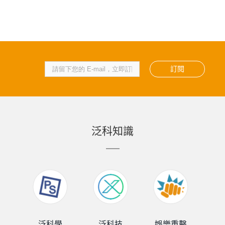
訂閱
泛科知識
泛科學
泛科技
娛樂重擊
泛