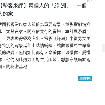
0
【擊客來評】兩個人的「綠 洲」，一個
人的家
韓國影視常以家人關係為重要背景，並影響劇情推
進，尤其在家人間互依共存的眷戀、算計與矛盾
上，更表現得極為突出。電影《綠洲》中從男女主
角特別的背景延伸出感情鋪陳，讓觀眾看見生命意
義的改變，無論如何都有人念著你、珍惜你、愛惜
你，他們因此努力面對生活困境，靜靜守護屬於兩
個人的秘密基地。
繼續閱讀