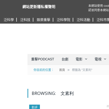
本網站使用 c
網站更新隱私權聲明
認並同意本網站
泛科學
泛科技
娛樂重擊
泛科學院
泛科活動
泛科市
重擊PODCAST
台劇
電影
電視
»
你目前的位置：
首頁
標籤為 "文素利"
BROWSING:
文素利
2
影評