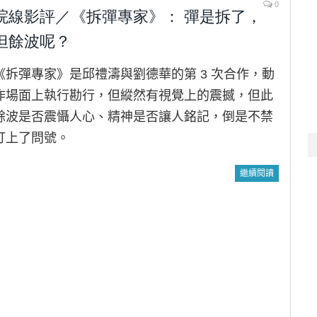
0
院線影評／《拆彈專家》： 彈是拆了，
但餘波呢？
《拆彈專家》是邱禮濤與劉德華的第 3 次合作，動
作場面上執行勘行，但縱然有視覺上的震撼，但此
餘波是否震懾人心、精神是否讓人銘記，倒是不禁
打上了問號。
繼續閱讀