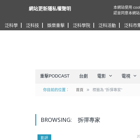
本網站使用 c
網站更新隱私權聲明
認並同意本網站
泛科學
泛科技
娛樂重擊
泛科學院
泛科活動
泛科市
重擊PODCAST
台劇
電影
電視
»
你目前的位置：
首頁
標籤為 "拆彈專家"
BROWSING:
拆彈專家
2
影評