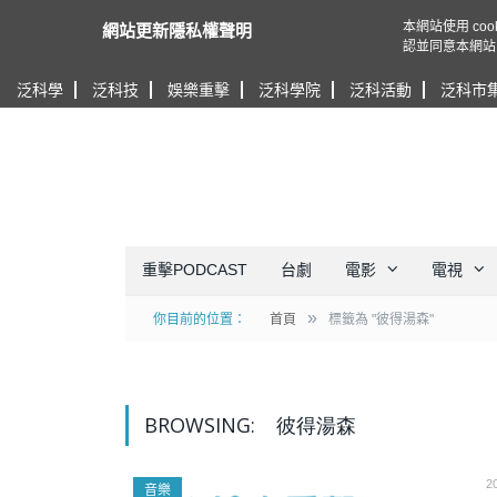
本網站使用 c
網站更新隱私權聲明
認並同意本網站
泛科學
泛科技
娛樂重擊
泛科學院
泛科活動
泛科市
重擊PODCAST
台劇
電影
電視
»
你目前的位置：
首頁
標籤為 "彼得湯森"
BROWSING:
彼得湯森
2
音樂