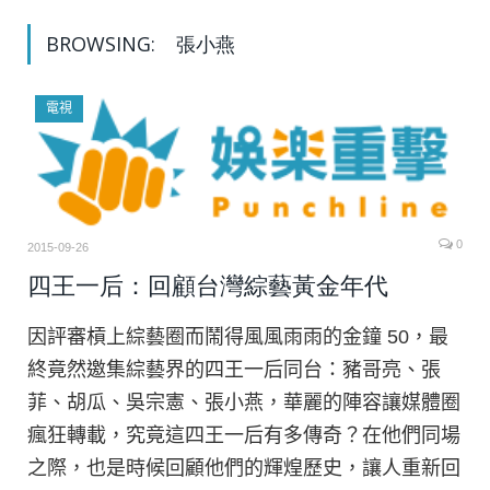
BROWSING:
張小燕
電視
0
2015-09-26
四王一后：回顧台灣綜藝黃金年代
因評審槓上綜藝圈而鬧得風風雨雨的金鐘 50，最
終竟然邀集綜藝界的四王一后同台：豬哥亮、張
菲、胡瓜、吳宗憲、張小燕，華麗的陣容讓媒體圈
瘋狂轉載，究竟這四王一后有多傳奇？在他們同場
之際，也是時候回顧他們的輝煌歷史，讓人重新回